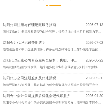
沈阳公司注册与代理记账服务指南
2026-07-13
面对复杂的注册流程和繁琐的财务管理，很多辽沈企业主往往感到力不从
心。为此，沈阳公司注册代理和记账服务应运而生，成为了众多创业者的
沈阳会计代理记账费用透明
2026-07-02
得力助手。
随着创业者和中小企业的增多，许多公司选择将会计工作外包给专业的会
计代理记账公司，沈阳代理记账官将探讨沈阳地区会计代理记账费用的透
沈阳代理记账公司专业服务全解析：执照、许可
2026-06-22
明性及其重要性。
证、验资及公司变更代办
​随着沈阳经济的快速发展，越来越多的企业和创业者意识到专业的财务管
理和公司注册的重要性。而沈阳的代理记账公司不仅提供记账服务，还能
沈阳代办公司注册服务及代账报税
2026-05-30
帮助企业代办执照、许可证、验资及公司变更等多项服务。
随着经济的快速发展，越来越多的创业者选择在这座城市投资和开办公
司，沈阳公司注册+各类许可证代办 企业服务。为了帮助这些创业者，沈
​沈阳专业会计公司提供多样化会记代账服务
2026-04-30
阳代办公司注册服务应运而生，提供注册、代账和报税服务。
沈阳专业会计公司提供的会记代账服务类型丰富多样，能够满足不同企业