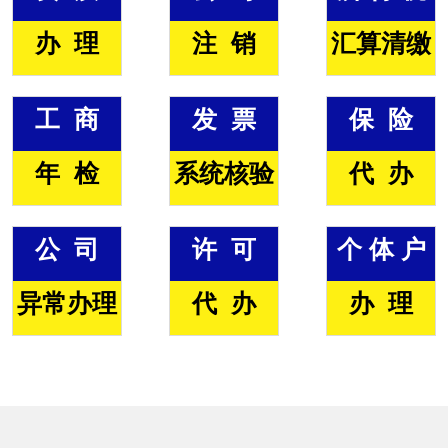
办 理
注 销
汇算清缴
工 商
发 票
保 险
年 检
系统核验
代 办
公 司
许 可
个 体 户
异常办理
代 办
办 理