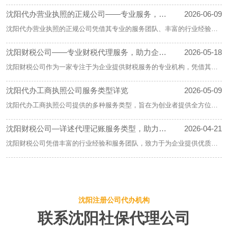
的财务服务。从咨询签约到税务筹划，每个环节都体现了专业性和严谨
沈阳代办营业执照的正规公司——专业服务，助
2026-06-09
性。选择一家合适的代账公司，有助于企业降低财务风险，提高财务管理
力企业快速起步
水平。
沈阳代办营业执照的正规公司凭借其专业的服务团队、丰富的行业经验和
良好的口碑，成为了沈阳代办营业执照领域的一份子。如果您正在寻找一
沈阳财税公司——专业财税代理服务，助力企业
2026-05-18
家可靠的代办公司，不妨考虑他们。
稳健发展
沈阳财税公司作为一家专注于为企业提供财税服务的专业机构，凭借其丰
富的行业经验和专业的服务团队，为广大客户提供了一系列优质的财税代
沈阳代办工商执照公司服务类型详览
2026-05-09
理服务。以下，我们将为您详细介绍财税代理服务的优势
沈阳代办工商执照公司提供的多种服务类型，旨在为创业者提供全方位的
注册支持。无论是工商注册、税务登记，还是商标注册、公司变更，创业
​沈阳财税公司—详述代理记账服务类型，助力企
2026-04-21
者都可以在这些公司的帮助下，顺利完成企业注册流程，让企业合法
业财务管理
沈阳财税公司凭借丰富的行业经验和服务团队，致力于为企业提供优质的
代理记账服务。无论企业规模大小，我们都能根据企业实际情况，量身定
沈阳专业会计公司—高效代办会计记账服务，助
2026-04-02
制适合的记账服务方案，助力企业实现财务管理的规范化、标准化和智能
力企业财务管理
化。
沈阳专业会计公司将继续努力，不断提升自身实力，为企业提供更加全面
的代办会计记账服务，助力企业发展壮大。选择沈阳会计公司，就是选择
沈阳注册公司代办机构
沈阳会计公司专业代办会计记账服务类型详解
2026-03-12
了高效、可靠的财务管理伙伴。
联系沈阳社保代理公司
沈阳会计公司提供的代办会计记账专业服务类型丰富，旨在满足不同客户