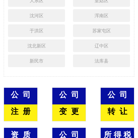
大东区
皇姑区
沈河区
浑南区
于洪区
苏家屯区
沈北新区
辽中区
新民市
法库县
公 司
公 司
公 司
注 册
变 更
转 让
资 质
公 司
所 得 税