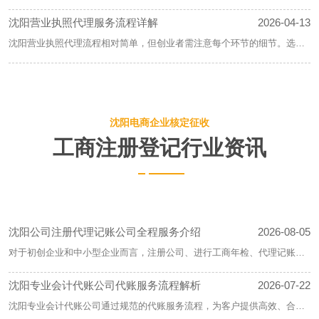
的财务管理需求。选择一家专业、可靠的会计公司，对企业规范财务管
沈阳营业执照代理服务流程详解
2026-04-13
理、提高经济效益具有重要意义。
沈阳营业执照代理流程相对简单，但创业者需注意每个环节的细节。选择
一家专业的营业执照代理公司，可以帮助创业者节省时间和精力，确保营
沈阳财税公司代理记账服务详解：记账代理流程
2026-03-24
业执照办理顺利进行。
全解析
沈阳财税公司通过以上流程，为企业提供代理记账服务，帮助企业规范财
务管理制度，提高财务管理水平。在服务过程中，沈阳财税公司始终秉持
沈阳电商企业核定征收
沈阳代理记账企业报税不再难，中宇天信专业团
2026-02-23
高效、诚信的原则，为企业创造良好的财务环境。
队全程服务！
工商注册登记行业资讯
对于许多中小企业而言，沈阳代理记账报税过程复杂且繁琐，为了帮助企
业更轻松地应对这一挑战，沈阳中宇天信代理记账公司凭借专业的团队和
沈阳会计公司专业代办会计记账服务，助力企业
2026-02-13
丰富的经验，为企业提供全方位的报税服务，让报税不再难。
财务稳健发展
​沈阳作为东北地区的重要经济中心，吸引了众多企业的入驻。在企业发展
过程中，财务管理的规范性显得尤为重要。沈阳会计公司凭借丰富的经验
沈阳公司注册代理记账公司全程服务介绍
2026-08-05
沈阳营业执照代办流程解析：详尽步骤与注意事
2026-02-09
和专业的团队，为企业提供专业代办会计记账服务，助力企业财务稳健发
项
展。
对于初创企业和中小型企业而言，注册公司、进行工商年检、代理记账、
沈阳营业执照代办流程包括了解注册信息、名称预先核准、准备申请材
报税等诸多事务不仅繁琐，为了帮助企业更高效地开展业务，沈阳公司注
料、提交登记申请、领取营业执照、刻章、税务登记、开立银行账户以及
沈阳专业会计代账公司代账服务流程解析
2026-07-22
册代理记账公司应运而生，致力于为客户提供服务，助力企业轻松应对各
后续事宜。了解这些流程和注意事项，有助于创业者顺利办理营业执照
类工商事务。
沈阳专业会计代账公司通过规范的代账服务流程，为客户提供高效、合规