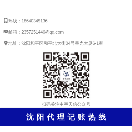
的需求。通过以上服务，沈阳会计公司为客户提供财务支持，助力客户实
2026沈阳公司注销流程+税务材料清单
2026-02-17
现财务目标。
沈阳​注销税务办理的流程相对复杂，涉及到多个部门的审批和税务的结
热线：18640349136
清。以下是2026年沈阳公司注销的流程及所需税务材料清单，供您参考。
沈阳财税公司代理记账服务详解：服务内容与操
2026-02-13
邮箱：2357251446@qq.com
作流程
沈阳财税公司代理记账服务以其服务内容、规范的操作流程，成为了众多
地址：沈阳和平区和平北大街94号星光大厦6-1室
企业的选择。选择沈阳财税公司代理记账服务，是企业财务管理的体现，
也是企业实现可持续发展的重要保障。
扫码关注中宇天信公众号
沈
阳
代
理
记
账
热
线